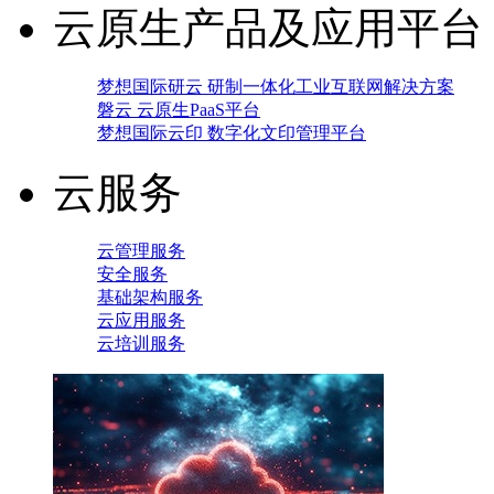
云原生产品及应用平台
梦想国际研云 研制一体化工业互联网解决方案
磐云 云原生PaaS平台
梦想国际云印 数字化文印管理平台
云服务
云管理服务
安全服务
基础架构服务
云应用服务
云培训服务