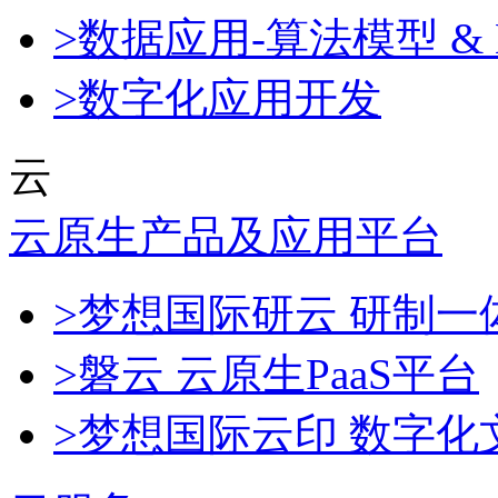
>数据应用-算法模型 & 
>数字化应用开发
云
云原生产品及应用平台
>梦想国际研云 研制
>磐云 云原生PaaS平台
>梦想国际云印 数字化