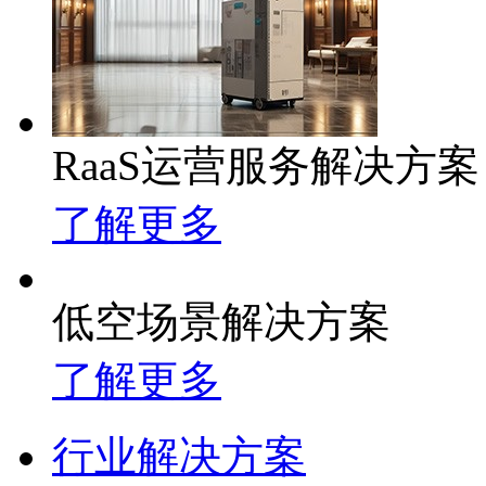
RaaS运营服务解决方案
了解更多
低空场景解决方案
了解更多
行业解决方案