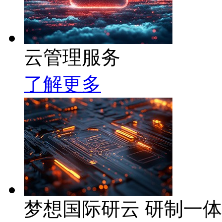
云管理服务
了解更多
梦想国际研云 研制一