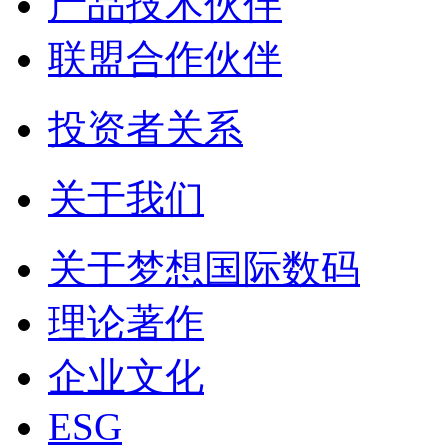
产品技术伙伴
联盟合作伙伴
投资者关系
关于我们
关于梦想国际数码
理论著作
企业文化
ESG