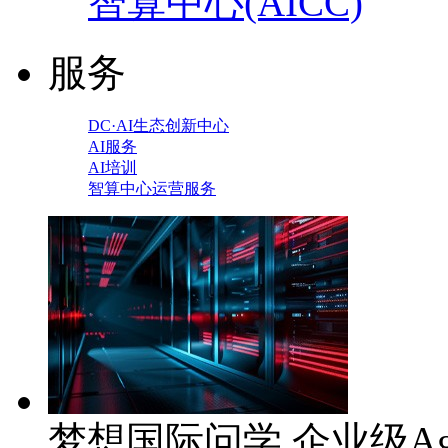
智算中心(AICC)
服务
DC·AI生态创新中心
AI服务
AI培训
智算中心运营服务
梦想国际问学 企业级Ag